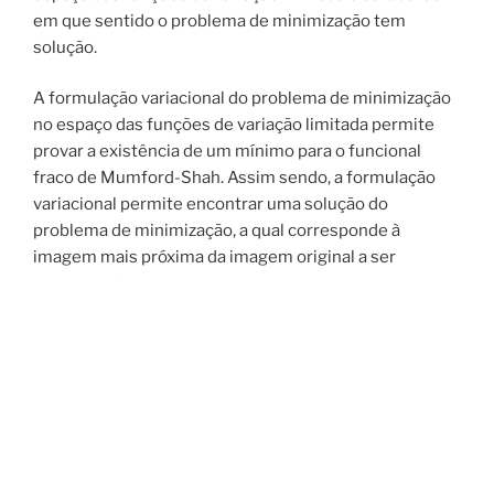
em que sentido o problema de minimização tem
solução.
A formulação variacional do problema de minimização
no espaço das funções de variação limitada permite
provar a existência de um mínimo para o funcional
fraco de Mumford-Shah. Assim sendo, a formulação
variacional permite encontrar uma solução do
problema de minimização, a qual corresponde à
imagem mais próxima da imagem original a ser
segmentada.
No contexto do presente projeto, a equipa de
investigação irá utilizar o método de elementos finitos,
para resolver numericamente o problema que permite
analisar imagens médicas produzidas em microscópio,
ou por tomografia de emissão de fotão simples,
sincronizada com o sinal do eletrocardiograma.